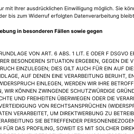
mit Ihrer ausdrücklichen Einwilligung möglich. Sie könne
 der bis zum Widerruf erfolgten Datenverarbeitung bleib
ebung in besonderen Fällen sowie gegen
NDLAGE VON ART. 6 ABS. 1 LIT. E ODER F DSGVO E
HRER BESONDEREN SITUATION ERGEBEN, GEGEN DIE 
UCH EINZULEGEN; DIES GILT AUCH FÜR EIN AUF D
NDLAGE, AUF DENEN EINE VERARBEITUNG BERUHT, E
IDERSPRUCH EINLEGEN, WERDEN WIR IHRE BETRO
NN, WIR KÖNNEN ZWINGENDE SCHUTZWÜRDIGE GRÜND
ECHTE UND FREIHEITEN ÜBERWIEGEN ODER DIE VERAR
RTEIDIGUNG VON RECHTSANSPRÜCHEN (WIDERSPRUC
EN VERARBEITET, UM DIREKTWERBUNG ZU BETREIBE
VERARBEITUNG SIE BETREFFENDER PERSONENBEZOGE
H FÜR DAS PROFILING, SOWEIT ES MIT SOLCHER DIR